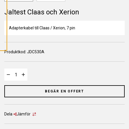
L
L
A
Jaltest Claas och Xerion
C
O
O
K
Adapterkabel till Claas / Xerion, 7 pin
I
E
S
Produktkod:
JDC530A
BEGÄR EN OFFERT
Dela
Jämför