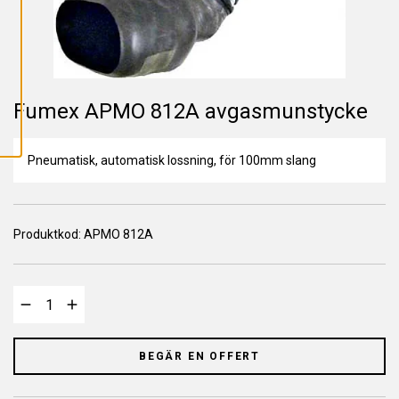
L
L
A
C
O
O
K
I
E
Fumex APMO 812A avgasmunstycke
S
Pneumatisk, automatisk lossning, för 100mm slang
Produktkod:
APMO 812A
BEGÄR EN OFFERT