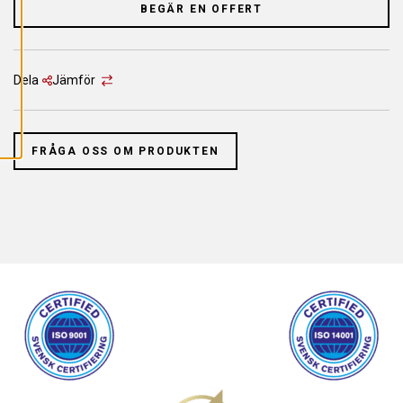
L
BEGÄR EN OFFERT
L
A
C
O
O
K
Dela
Jämför
I
E
S
FRÅGA OSS OM PRODUKTEN