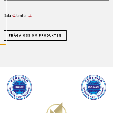
L
L
A
C
O
Dela
Jämför
O
K
I
E
S
FRÅGA OSS OM PRODUKTEN