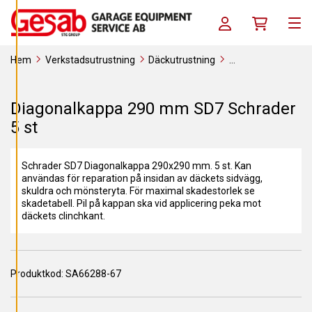
A
Skip to content
C
Log in / Register
Köpkorg
O
Men
O
K
I
Hem
Verkstadsutrustning
Däckutrustning
E
S
Förbrukningsverktyg
Reparationsmaterial
Diagonalkappor
Diagonalkappa 290 mm SD7 Schrader 5 st
A
Diagonalkappa 290 mm SD7 Schrader
V
V
5 st
I
S
A
A
Schrader SD7 Diagonalkappa 290x290 mm. 5 st. Kan
L
L
användas för reparation på insidan av däckets sidvägg,
A
skuldra och mönsteryta. För maximal skadestorlek se
skadetabell. Pil på kappan ska vid applicering peka mot
däckets clinchkant.
A
C
C
E
P
T
Produktkod:
SA66288-67
E
R
A
A