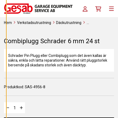
A
Skip to content
C
Log in / Register
Köpkorg
O
Men
O
K
I
Hem
Verkstadsutrustning
Däckutrustning
E
S
Förbrukningsverktyg
Reparationsmaterial
Combiplugg
Combiplugg Schrader 6 mm 24 st
A
Combiplugg Schrader 6 mm 24 st
V
V
I
S
Schrader Pin Plugg eller Combiplugg som det även kallas är
A
A
säkra, enkla och lätta reparationer. Använd rätt pluggstorlek
L
beroende på skadans storlek och även däcktyp.
L
A
A
C
Produktkod:
SAS-4956-8
C
E
P
T
E
R
A
A