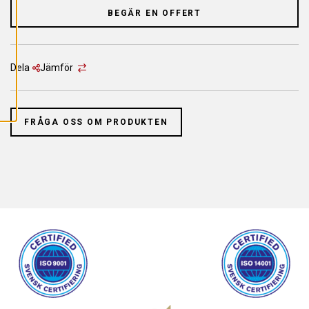
L
L
BEGÄR EN OFFERT
A
C
O
O
K
Dela
Jämför
I
E
S
FRÅGA OSS OM PRODUKTEN