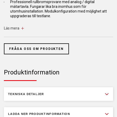
Professionell rullbromsprovare med analog / digital
mätartavla. Fungarar lika bra inomhus som för
utomhusinstallation. Modulkonfiguration med möjlighet att
uppgraderas till testlane.
Rullset:
Läs mera
- Mekanik i kompakt platt design, galvaniserad och därmed
lämplig för utomhusinstallation
FRÅGA OSS OM PRODUKTEN
- Nivåvalsar med beläggning eller alternativt stål med
uteslutande SmoothGrip-design
- Rulluppsättningar är utrustade med rostskyddade rullar
Produktinformation
- Mätning med slitagefria belastningsceller av spännviddstyp
- Elektrisk automatisk avstängningshjälp för att underlätta
körning från rullarna
TEKNISKA DETALJER
- Stänksäkra motorer 3,7 kW
- 4WD-läge (motrotation) med möjlighet till automatisk
detektering
LADDA NER PRODUKTINFORMATION