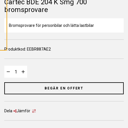
Cartec BDE 204 K Smg 700
L
L
bromsprovare
A
C
O
O
K
Bromsprovare för personbilar och lätta lastbilar
I
E
S
Produktkod:
EEBR887AE2
BEGÄR EN OFFERT
Dela
Jämför