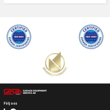
- Dubbelriktningstestning: att köra på valsarna från båda sidor
och testa i båda riktningarna
Skåp med integrerad elektronisk enhet:
- Analog display med dubbel skala för vänster och höger sida,
mätområde: 0-8 kN
- Funktionslampor för PÅ / AV-status, manuellt / automatiskt
läge, indikering av rullens start och glidning av hjulet, vänster /
höger
- 8-siffrig digital display för visualisering av maximal
bromskraft i slutet av testet, ovalitet och obalans. Med
motsvarande alternativ: axelvikt, pedaltryck,
upphängningsresultat och hjulvikt, sidoslip
- ASA Livestream-kontakt
- Låsbar huvudbrytare för montering externt
- Radiofjärrkontroll ger enkel användning under alla
Följ oss
förhållanden