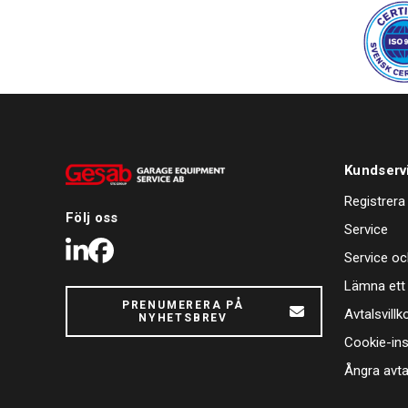
Kundserv
Registrera
Följ oss
Service
LinkedIn
Facebook
Service oc
Lämna ett
PRENUMERERA PÅ
Avtalsvillk
NYHETSBREV
Cookie-ins
Ångra avta