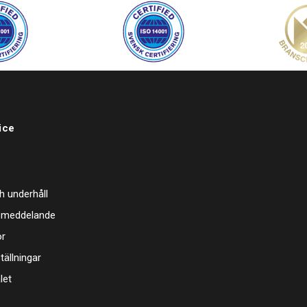
ice
h underhåll
 meddelande
or
tällningar
let