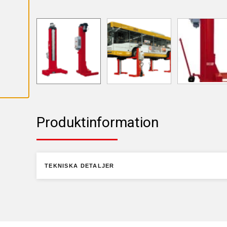
R
A
A
L
L
A
C
O
O
K
I
E
S
Produktinformation
TEKNISKA DETALJER