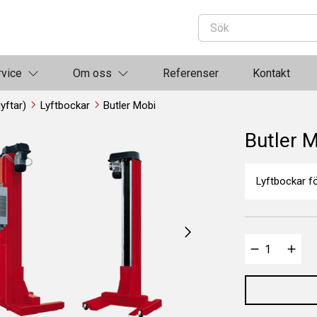
rvice
Om oss
Referenser
Kontakt
lyftar)
Lyftbockar
Butler Mobi
Butler 
Lyftbockar fö