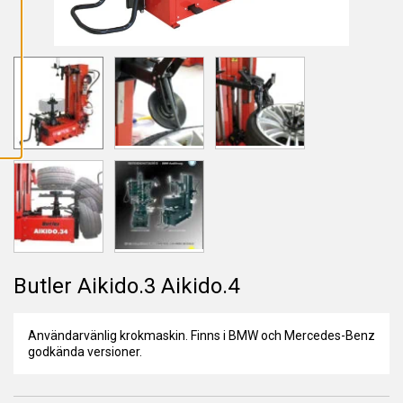
L
L
A
C
O
O
K
I
E
S
Butler Aikido.3 Aikido.4
Användarvänlig krokmaskin. Finns i BMW och Mercedes-Benz
godkända versioner.