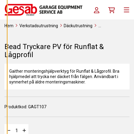
A
Skip to content
C
Log in / Register
Köpkorg
O
Men
O
K
I
Hem
Verkstadsutrustning
Däckutrustning
E
S
Förbrukningsverktyg
Verktyg
Monteringsverktyg
Bead
Tryckare PV för Runflat & Lågprofil
A
Bead Tryckare PV för Runflat &
V
V
Lågprofil
I
S
A
A
Gaither monteringshjälpverktyg för Runflat & Lågprofil. Bra
L
L
hjälpmedel att trycka ner däcket från fälgen. Användbart i
A
synnerhet på äldre monteringsmaskiner.
A
C
C
E
Produktkod:
GAGT107
P
T
E
R
A
A