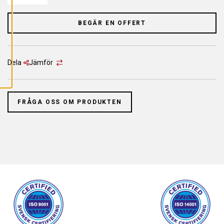
L
L
A
C
BEGÄR EN OFFERT
O
O
K
I
E
Dela
Jämför
S
FRÅGA OSS OM PRODUKTEN