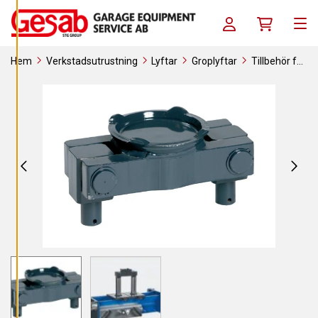
A
Skip to content
C
Log in / Register
Köpkorg
O
Men
O
K
I
Hem
Verkstadsutrustning
Lyftar
Groplyftar
Tillbehör för
E
S
groplyftar
AC LB
A
V
V
I
S
A
A
L
L
A
A
C
C
E
P
T
E
R
A
A