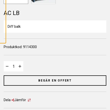
L
L
A
C
AC LB
O
O
K
I
Diff balk
E
S
Produktkod:
9114300
BEGÄR EN OFFERT
Dela
Jämför