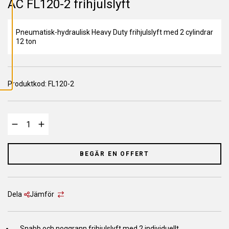
AC FL120-2 frihjulslyft
L
L
A
C
O
Pneumatisk-hydraulisk Heavy Duty frihjulslyft med 2 cylindrar
O
12 ton
K
I
E
S
Produktkod:
FL120-2
BEGÄR EN OFFERT
Dela
Jämför
Snabb och noggrann frihjulslyft med 2 individuellt