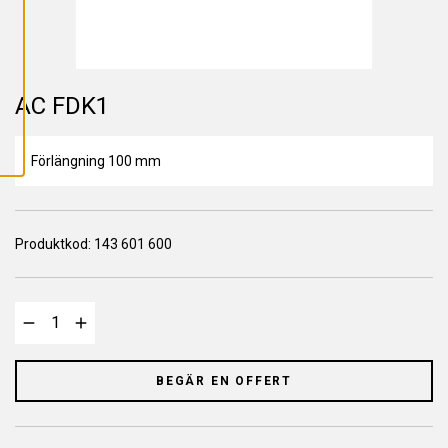
L
L
A
C
O
O
K
AC FDK1
I
E
S
Förlängning 100 mm
Produktkod:
143 601 600
BEGÄR EN OFFERT