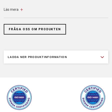
Låg pelarhöjd
Läs mera
Brett monteringsområde
Pålitligt, hållbart spindelmuttersystem
FRÅGA OSS OM PRODUKTEN
Lyft och sänkning via bekväma tryckknappar på båda sidor.
Generöst dimensionerade färskoljetankar placerade på
lyftmuttrarna säkerställer alltid en exakt passande smörjfilm
på spindlarna.
LADDA NER PRODUKTINFORMATION
Två kraftfulla 3,5 kW motorer ger kraftfulla lyft och snabba
lyft- och sänktider.
Den elektromekaniska synkroniseringskontrollen fungerar
tillförlitligt och är lätt att justera.
Lyftplattformens styrsystem kräver inga elektroniska
komponenter.
Den låga pelarhöjden möjliggör även installation i låga rum.