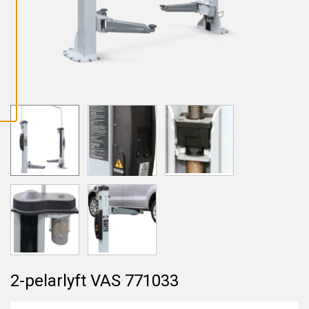
L
L
A
C
O
O
K
I
E
S
2-pelarlyft VAS 771033