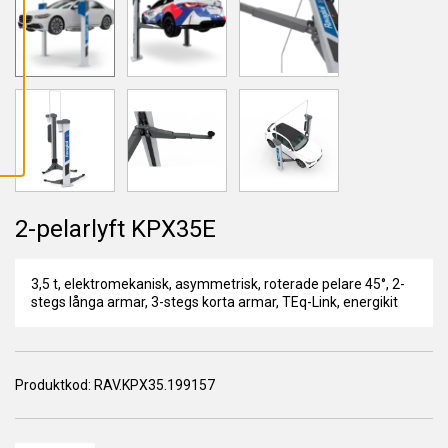
L
L
A
C
O
O
K
I
E
S
2-pelarlyft KPX35E
3,5 t, elektromekanisk, asymmetrisk, roterade pelare 45°, 2-
stegs långa armar, 3-stegs korta armar, TEq-Link, energikit
Produktkod:
RAV.KPX35.199157