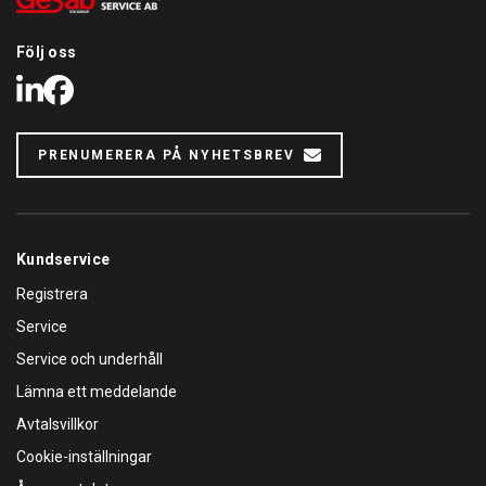
Ett steg in i framtiden: Utvalda modeller med integrerad TEq-
Följ oss
Link-modul som gör det möjligt att övervaka arbetscykler,
utlösa varningar för schemalagt underhåll med mera.
LinkedIn
Facebook
Armarnas geometri har utformats för att lyfta allt från
stadsbilar till medelstora skåpbilar med långt hjulavstånd.
PRENUMERERA PÅ NYHETSBREV
Roterad elektromekanisk lyft med pelare i 45°.
Tryckknapparna styr (upp/ner) i ergonomisk höjd.
Enkel dörröppning: Fordonet kan placeras bakåt utan att man
Kundservice
behöver oroa sig för skador.
Registrera
Tack vare den asymmetriska utformningen av pelarna
Service
överlappar armarnas lastområden varandra, vilket ger stor
flexibilitet och tidsbesparing vid hämtning av fordonet.
Service och underhåll
Lämna ett meddelande
Mer utrymme för förflyttning runt fordonet: Lyften är
utformad för att maximera dess layout och samtidigt
Avtalsvillkor
säkerställa minimala utrymmesbehov.
Cookie-inställningar
Snabb positionering av bilen: Operatören har ett brett