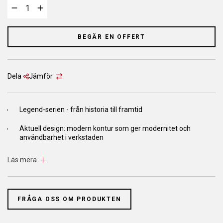
BEGÄR EN OFFERT
Dela
Jämför
Legend-serien - från historia till framtid
Aktuell design: modern kontur som ger modernitet och
användbarhet i verkstaden
Innovativt DNA: komponenter av hög kvalitet som använts
Läs mera
länge och testats för 20000 cykler
Framtidssäkrad: hissar som är utformade för TEq-Link-
verkstadens uppkopplingssystem
FRÅGA OSS OM PRODUKTEN
Legend-serien är ett resultat av de bästsäljande 2-
stolpshissarna och samlar Ravagliolis tekniska kunskap och