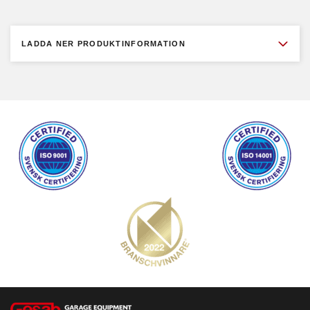
formar den till ett innovativt paket.
Ravaglioli blickar mot framtiden samtidigt som de alltid hedrar
LADDA NER PRODUKTINFORMATION
det förflutna och har satt upp ett viktigt mål för sig själva - låt
prestandan möta designen.
Minimalt rutinunderhåll: Driftdelarna kräver lite tid för enkelt
byte eller underhåll, vilket minskar risken för fel på
säkerhetselementen.
Garanterad säkerhet och kvalitet över tid: Hissen är utrustad
med förstklassiga komponenter som garanterar hållbarhet
och maximal säkerhet för föraren.
Smart och flexibel installation - Upp till 20% kortare
Installationstid: Den elektroniska synkroniseringen gör att man
slipper installera och justera omriktningskabeln.
Hissarna kan installeras på ett flexibelt sätt tack vare tre
breddjusterbara positioner.
Snabb och enkel drift: Arbetsområdet är fritt från hinder och
operationerna kan utföras på ett säkert och bekvämt sätt.