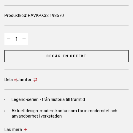
Produktkod:
RAV.KPX32.198570
BEGÄR EN OFFERT
Dela
Jämför
Legend-serien - från historia till framtid
Aktuell design: modern kontur som för in modernitet och
användbarhet i verkstaden
Innovativt DNA: komponenter av hög kvalitet som använts
Läs mera
länge och testats för 20000 cykler