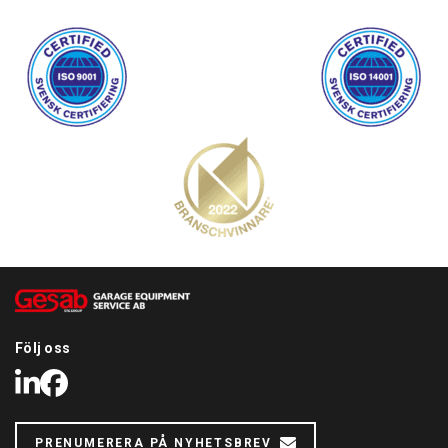
Lager med lång livslängd
Den elektroniska synkroniseringen gör att man slipper
50 % längre lastmutter av brons
installera och justera omriktningskabeln.
Motorer med förstärkt och kylande hölje
Solid automatisk låsning av armen
Hissarna kan installeras på ett flexibelt sätt tack vare tre
breddjusterbara positioner.
Följ oss
LinkedIn
Facebook
PRENUMERERA PÅ NYHETSBREV