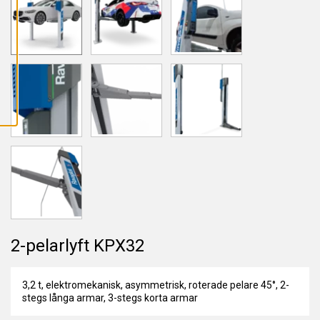
L
L
A
C
O
O
K
I
E
S
2-pelarlyft KPX32
3,2 t, elektromekanisk, asymmetrisk, roterade pelare 45°, 2-
stegs långa armar, 3-stegs korta armar