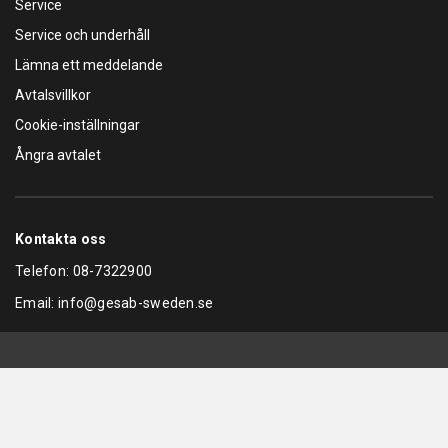
Service
glidelementen
Service och underhåll
Breda gummiskyddade områden
Lämna ett meddelande
Utrustad med ett akustiskt anti-tåspärrsystem - Fri från
Avtalsvillkor
mekaniska fotskydd
Cookie-inställningar
Korta 3-stegsarmar och långa 2-stegsarmar med
Ångra avtalet
snabbmonterad teleskopisk gummidyna
Premiumkvalitet på komponenter
Kontakta oss
Remskiva i aluminium med kylfunktion
Telefon:
08-7322900
Lager med lång livslängd
Email:
info@gesab-sweden.se
50 % längre belastningsmutter i brons
Motorer med förstärkt och kylande hölje
Solid automatisk låsning av armen