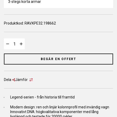
3-stegs korta armar
Produktkod:
RAV.KPE32.198662
BEGÄR EN OFFERT
Dela
Jämför
Legend-serien - från historia till framtid
Modern design: ren och linjär kolonnprofil med invändig vagn
Innovativt DNA: högkvalitativa komponenter med lång
livslängd och testade för 20000 cykler