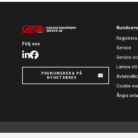
Kundserv
Registrera
Följ oss
Service
LinkedIn
Facebook
Service oc
Lämna ett
PRENUMERERA PÅ
Avtalsvillk
NYHETSBREV
Cookie-ins
Ångra avta