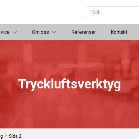
rvice
Om oss
Referenser
Kontakt
Tryckluftsverktyg
yg
Sida 2