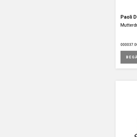
Paoli 
Mutterdr
000037.0
BEG