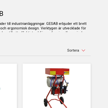
AB
der till industrianläggningar. GESAB erbjuder ett brett
a och ergonomisk design. Verktygen är utvecklade för
r dem till ett effektivt val för professionella användare.
Sortera
mindre fordonsarbeten till tunga industriella
 vilket sparar tid och minskar arbetsbelastningen. Med
 vid frekvent användning. GESAB:s sortiment inkluderar
ar just dina behov.
 anpassade för tryckluftsverktyg. Dessa vagnar är
r det enkelt att ha allt du behöver nära till hands.
t gör dem till ett praktiskt och hållbart alternativ för