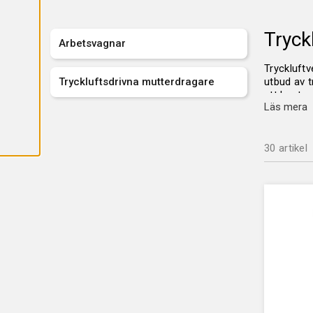
A
L
L
A
Tryck
C
Arbetsvagnar
O
O
Tryckluftv
K
Tryckluftsdrivna mutterdragare
utbud av t
I
E
att hanter
S
Läs mera
Tryckl
30 artikel
GESAB:s
tillämpnin
robusta ma
mutterdrag
Arbet
För att ef
utrustade 
Arbetsvagn
både små 