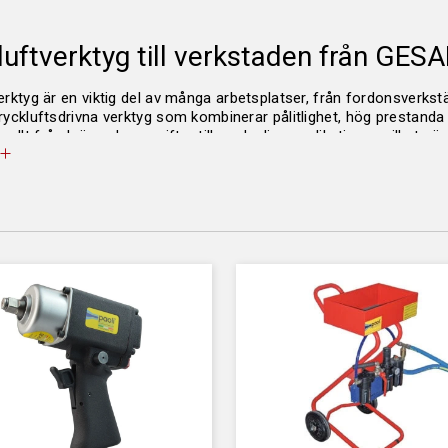
luftverktyg till verkstaden från GES
erktyg är en viktig del av många arbetsplatser, från fordonsverkstä
ryckluftsdrivna verktyg som kombinerar pålitlighet, hög prestand
a allt från krävande uppgifter till vardagliga applikationer, vilket gö
uftsdrivna mutterdragare
tryckluftsdrivna mutterdragare
är designade för att klara allt från 
gar. Dessa verktyg erbjuder högt vridmoment och snabb prestanda,
terial och slitstark konstruktion säkerställs lång livslängd, även
are med olika kapaciteter, så att du kan välja en modell som pass
svagnar
fektivisera arbetsflödet erbjuder GESAB även arbetsvagnar som är
med integrerade tryckluftsverktyg och förvaringsutrymmen, vilket gö
arna är mobila och konstruerade för att tåla krävande miljöer, vilke
och stora projekt.