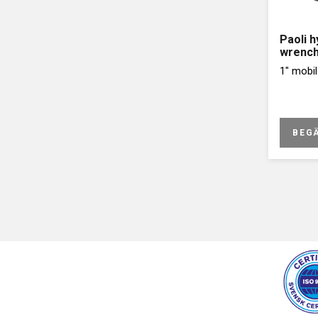
Paoli h
wrenc
1" mobil
BEG