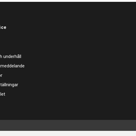
ice
h underhåll
 meddelande
or
tällningar
let