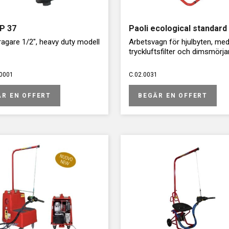
DP 37
Paoli ecological standard 
agare 1/2", heavy duty modell
Arbetsvagn för hjulbyten, me
tryckluftsfilter och dimsmörja
0001
C.02.0031
ÄR EN OFFERT
BEGÄR EN OFFERT