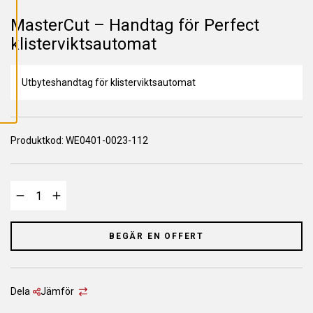
L
L
MasterCut – Handtag för Perfect
A
C
klisterviktsautomat
O
O
K
I
E
Utbyteshandtag för klisterviktsautomat
S
Produktkod:
WE0401-0023-112
BEGÄR EN OFFERT
Dela
Jämför