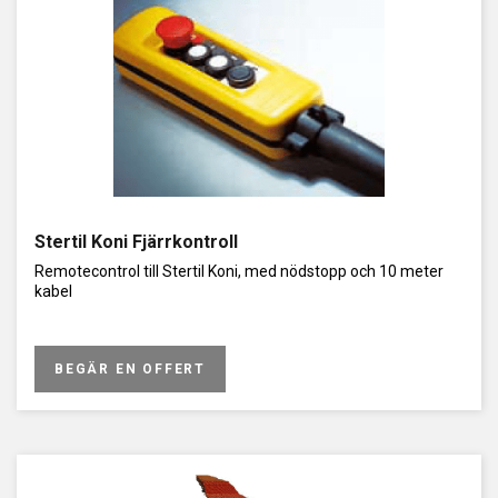
nivåinställning av lyftaren, andra kretsens funktion som
säkerhetskrets och lägre höjd för lyftaren, eftersom
cylindernas diameter är mindre vid användning av flera
cylindrar. I sådana lyftar som är byggda på detta sätt krävs
normalt sett inte separata mekaniska lås och det finns normalt
sett inga trycklufts- eller elektriskt drivna komponenter i själva
lyftaren.
Saxkörbanelyften styrs genom en kontrollpanel i en separat
styrkonsol. Vanligtvis installeras konsolen ungefär en meter
från hissen vid standardleverans, men det är ofta inte den
bästa lösningen med tanke på utrymmet. Konsolen kan normalt
Stertil Koni Fjärrkontroll
sett flyttas längre bort från hissen genom att förlänga
hydraulslangarna. Observera att detta kan vara svårt om det är
Remotecontrol till Stertil Koni, med nödstopp och 10 meter
en asiatisk hiss. I Europa används tummåtten i hydraulik,
kabel
medan metriska systemet används i Kina. Det kan vara svårt
att hitta hydrauliska kopplingar eller slangar i metriskt system i
Finland. Kontrollera detta med hissleverantören i förväg
BEGÄR EN OFFERT
eftersom slangbyte och byte av tätningar och andra
hydrauliska reservdelar vanligtvis krävs om livslängden är lång.
Saxkörbanelyft är nästan underhållsfria. I praktiken är det enda
faktiska underhållsåtgärden att smörja ledstiften på hissen
med vaselin. I billigare versioner har lederna vanligtvis inga
smörjnipplar utan har permanent smorda bussningar. En