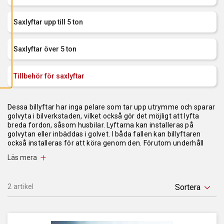
L
L
A
Saxlyftar upp till 5 ton
C
O
O
K
Saxlyftar över 5 ton
I
E
S
Tillbehör för saxlyftar
Dessa billyftar har inga pelare som tar upp utrymme och sparar
golvyta i bilverkstaden, vilket också gör det möjligt att lyfta
breda fordon, såsom husbilar. Lyftarna kan installeras på
golvytan eller inbäddas i golvet. I båda fallen kan billyftaren
också installeras för att köra genom den. Förutom underhåll
kan hissarna utrustas med utrustning för hjulinställning eller
Läs mera
besiktning.
Saxkörbanelyft är alltid elektrisk-hydrauliska hissar. Säkerheten
garanteras antingen genom korsförbundna hydraulikkretsar
2 artikel
eller mekaniska låsklämmor. De högsta kvalitetshissarna är
byggda med fyra hydrauliska cylindrar som bildar
korsförbundna cylindrar. Användningen av två separata
hydraulikkretsar i båda saxarna möjliggör hydraulisk