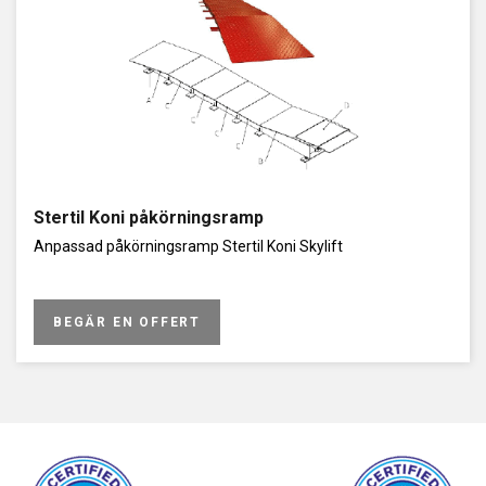
permanent smord bussning är inte lika hållbar som en smörjbar
led men håller ändå i flera år vid lätt användning.
Lyftkapacitet på dessa är från 3,5 ton upp till 35 ton.
Stertil Koni påkörningsramp
Anpassad påkörningsramp Stertil Koni Skylift
BEGÄR EN OFFERT